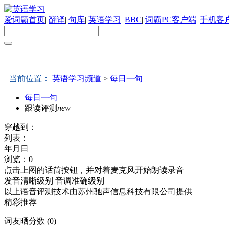
爱词霸首页
|
翻译
|
句库
|
英语学习
|
BBC
|
词霸PC客户端
|
手机客
|
|
|
|
首页
每日一句
双语阅读
轻松学单词
职场点睛
当前位置：
英语学习频道
>
每日一句
每日一句
跟读评测
new
穿越到：
列表：
年月日
浏览：
0
点击上图的话筒按钮，并对着麦克风开始朗读录音
发音清晰级别
音调准确级别
以上语音评测技术由苏州驰声信息科技有限公司提供
精彩推荐
词友晒分数 (
0
)